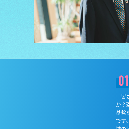
0
皆さ
か？
基盤
です
域の