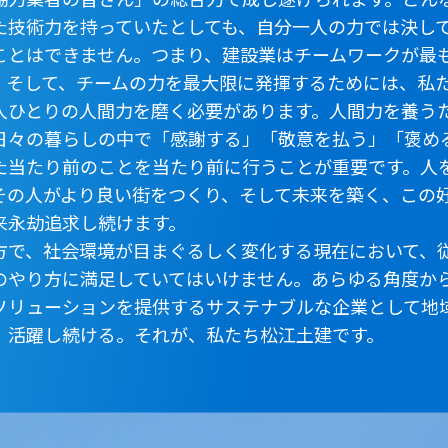
た技術力を持っていたとしても、自分一人の力では決し
ことはできません。つまり、建設業はチームワークが最
。そして、チームの力を最大限に発揮するためには、私
人ひとりの人間力を磨く必要があります。人間力を養う
日々の暮らしの中で「感謝する」「敬意を払う」「褒め
た当たり前のことを当たり前に行うことが重要です。人
その人がより良い街をつくり、そして未来を築く、この
来永劫追求し続けます。
で、社会環境が目まぐるしく変化する現在において、
のやり方に満足していてはいけません。あらゆる角度か
ソリューションを提供するサステナブルな企業として地
、活躍し続ける。それが、私たち松江土建です。