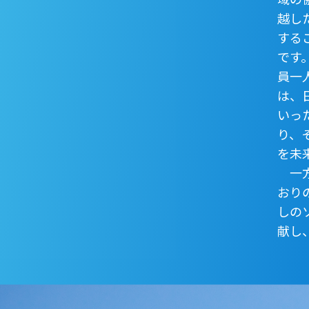
越し
する
です
員一
は、
いっ
り、
を未
一方
おり
しの
献し