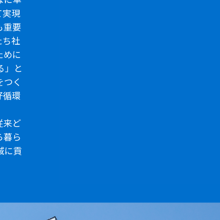
て実現
も重要
たち社
ために
る」と
をつく
好循環
従来ど
ら暮ら
域に貢