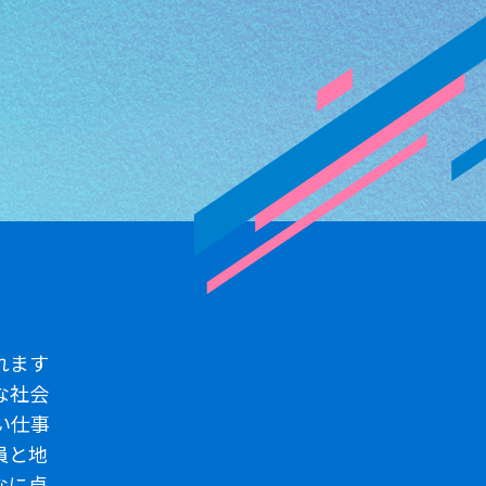
れます
な社会
い仕事
員と地
なに卓