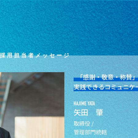
採用担当者メッセージ
「感謝・敬意・称賛
実践できるコミュニケ
HAJIME YATA
矢田 肇
取締役 /
管理部門統轄