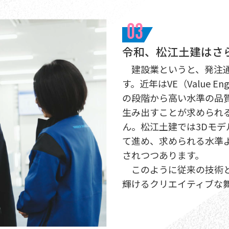
03
令和、松江土建はさ
建設業というと、発注通
す。近年はVE（Value E
の段階から高い水準の品
生み出すことが求められ
ん。松江土建では3Dモデ
て進め、求められる水準
されつつあります。
このように従来の技術と
輝けるクリエイティブな