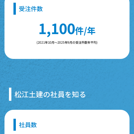
受注件数
1
,
1
0
0
件/年
(2021年10月～2025年9月の受注件数年平均)
松江土建の社員を知る
社員数