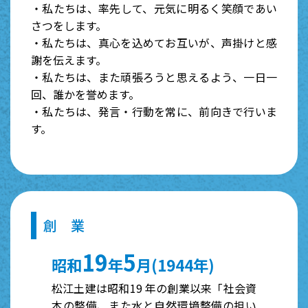
・私たちは、率先して、元気に明るく笑顔であい
さつをします。
・私たちは、真心を込めてお互いが、声掛けと感
謝を伝えます。
・私たちは、また頑張ろうと思えるよう、一日一
回、誰かを誉めます。
・私たちは、発言・行動を常に、前向きで行いま
す。
創 業
1
9
5
昭和
年
月
(
1
9
4
4
年)
松江土建は昭和19 年の創業以来「社会資
本の整備、また水と自然環境整備の担い