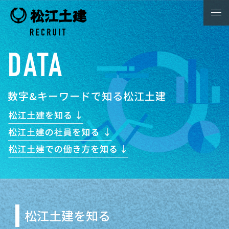
DATA
数字&キーワードで知る松江土建
松江土建を知る