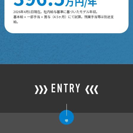
万円/年
2026年4月1日現在。社内給与基準に基づいたモデル年収。
基本給 + 一部手当 + 賞与（4.5ヶ月）にて試算。残業手当等は別途支
給。
ENTRY
up