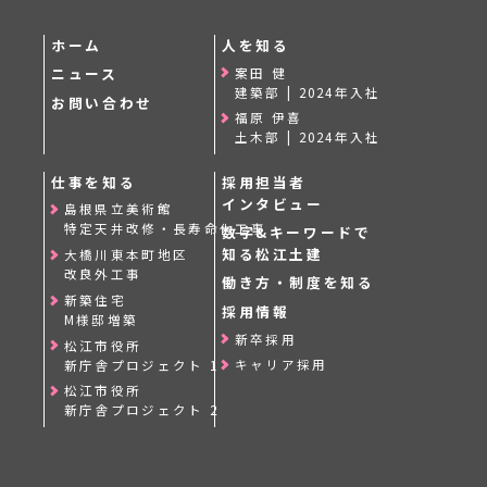
ホーム
人を知る
ニュース
案田 健
建築部 | 2024年入社
お問い合わせ
福原 伊喜
土木部 | 2024年入社
仕事を知る
採用担当者
インタビュー
島根県立美術館
特定天井改修・長寿命化工事
数字&キーワードで
知る松江土建
大橋川東本町地区
改良外工事
働き方・制度を知る
新築住宅
採用情報
M様邸増築
新卒採用
松江市役所
キャリア採用
新庁舎プロジェクト 1
松江市役所
新庁舎プロジェクト 2