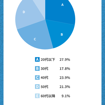
A
D
B
C