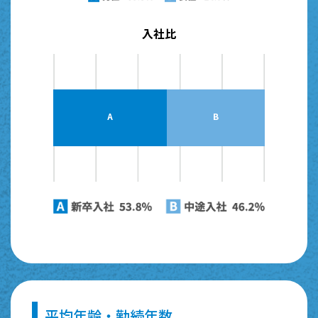
入社比
0%
0%
0%
A
B
平均年齢・勤続年数