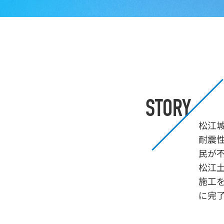
STORY
松江
耐震
民が
松江
施工を
に完