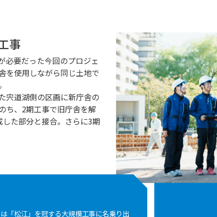
工事
が必要だった今回のプロジェ
舎を使用しながら同じ土地で
。
た宍道湖側の区画に新庁舎の
のち、2期工事で旧庁舎を解
成した部分と接合。さらに3期
ては「松江」を冠する大規模工事に名乗り出