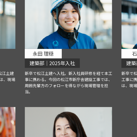
永田 理穏
石
建築部｜2025年入社
建築
松江土建
新卒で松江土建へ入社。新入社員研修を経て本工
新卒で
は、現場
事に携わる。今回の松江市新庁舎建設工事では、
工事に
周囲先輩方のフォローを得ながら現場管理を担
は、現
当。