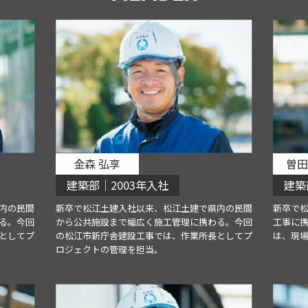
金森 弘享
曽田
建築部｜2003年入社
建築
内の民間
新卒で松江土建入社以来、松江土建で県内の民間
新卒で
る。今回
から公共施設まで幅広く施工管理に携わる。今回
工事に
としてプ
の松江市新庁舎建設工事では、作業所長としてプ
は、現
ロジェクトの管理を担当。