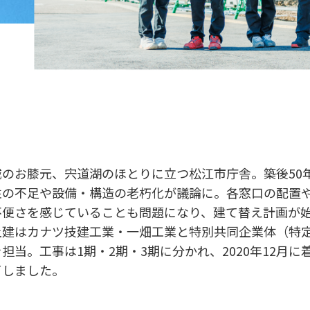
城のお膝元、宍道湖のほとりに立つ松江市庁舎。築後50
性の不足や設備・構造の老朽化が議論に。各窓口の配置
不便さを感じていることも問題になり、建て替え計画が
土建はカナツ技建工業・一畑工業と特別共同企業体（特定
担当。工事は1期・2期・3期に分かれ、2020年12月に着
了しました。