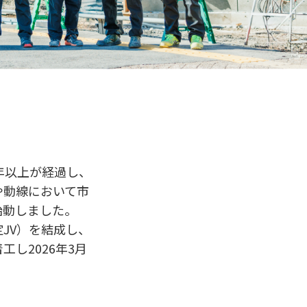
年以上が経過し、
や動線において市
始動しました。
JV）を結成し、
工し2026年3月