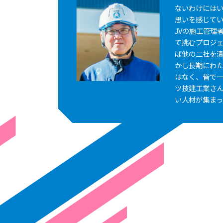
ないわけには
思いを感じて
JVの施工管理
て挑むプロジ
ば他の二社を
かし長期にわ
はなく、皆で
ツ技建工業さ
い人材が集まっ